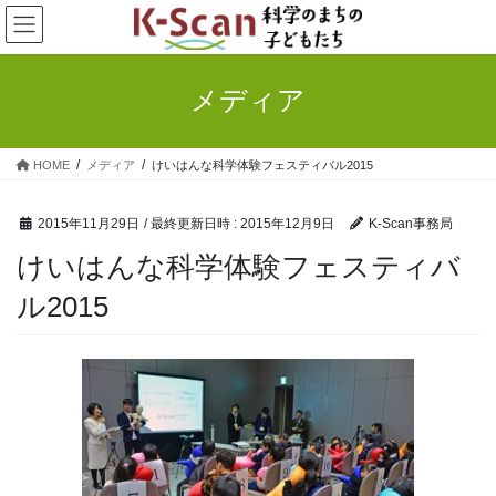
コ
ナ
ン
ビ
テ
ゲ
ン
ー
メディア
ツ
シ
へ
ョ
ス
ン
HOME
メディア
けいはんな科学体験フェスティバル2015
キ
に
ッ
移
プ
動
2015年11月29日
/ 最終更新日時 :
2015年12月9日
K-Scan事務局
けいはんな科学体験フェスティバ
ル2015