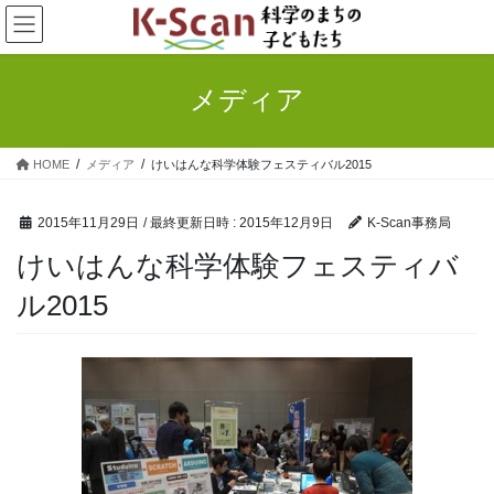
コ
ナ
ン
ビ
テ
ゲ
ン
ー
メディア
ツ
シ
へ
ョ
ス
ン
HOME
メディア
けいはんな科学体験フェスティバル2015
キ
に
ッ
移
プ
動
2015年11月29日
/ 最終更新日時 :
2015年12月9日
K-Scan事務局
けいはんな科学体験フェスティバ
ル2015