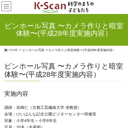
コ
ナ
ン
ビ
テ
ゲ
ン
ー
ピンホール写真 〜カメラ作りと暗室
ツ
シ
体験〜(平成28年度実施内容）
へ
ョ
ス
ン
キ
に
HOME
ピンホール写真 〜カメラ作りと暗室体験〜(平成28年度実施内容）
ッ
移
プ
動
ピンホール写真 〜カメラ作りと暗室
体験〜(平成28年度実施内容）
実施内容
講師：岩崎仁（京都工芸繊維大学 准教授）
会場：けいはんな記念公園ビジターセンター研修室
対象：小学4年生～小学6年生
定員：20名（先着順）