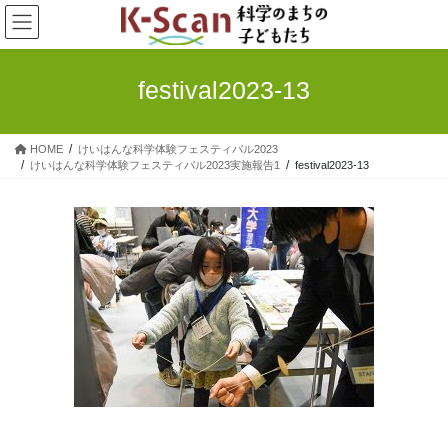
コ
ナ
ン
ビ
テ
ゲ
ン
ー
festival2023-13
ツ
シ
へ
ョ
ス
ン
HOME
けいはんな科学体験フェスティバル2023
キ
に
けいはんな科学体験フェスティバル2023実施報告1
festival2023-13
ッ
移
プ
動