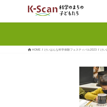
コ
ナ
ン
ビ
テ
ゲ
ン
ー
ツ
シ
へ
ョ
ス
ン
キ
に
ッ
移
HOME
けいはんな科学体験フェスティバル2023
けい
プ
動