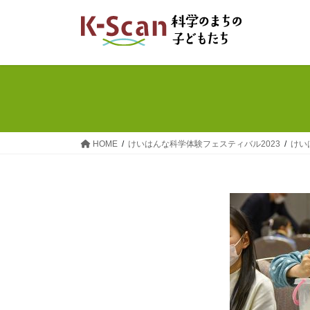
コ
ナ
ン
ビ
テ
ゲ
ン
ー
ツ
シ
へ
ョ
ス
ン
キ
に
ッ
移
HOME
けいはんな科学体験フェスティバル2023
けい
プ
動