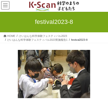
コ
ナ
ン
ビ
テ
ゲ
ン
ー
festival2023-8
ツ
シ
へ
ョ
ス
ン
HOME
けいはんな科学体験フェスティバル2023
キ
に
けいはんな科学体験フェスティバル2023実施報告1
festival2023-8
ッ
移
プ
動