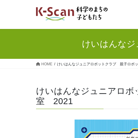
コ
ナ
ン
ビ
テ
ゲ
ン
ー
ツ
シ
へ
ョ
けいはんなジ
ス
ン
キ
に
ッ
移
HOME
けいはんなジュニアロボットクラブ 親子ロボット
プ
動
けいはんなジュニアロボ
室 2021