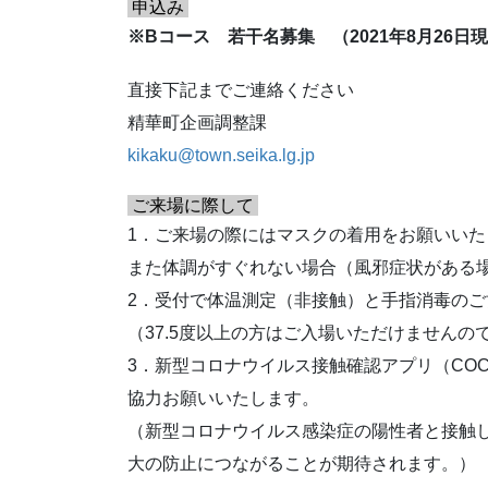
申込み
※Bコース 若干名募集 （2021年8月26日
直接下記までご連絡ください
精華町企画調整課
kikaku@town.seika.lg.jp
ご来場に際して
1．ご来場の際にはマスクの着用をお願いいた
また体調がすぐれない場合（風邪症状がある
2．受付で体温測定（非接触）と手指消毒の
（37.5度以上の方はご入場いただけませんの
3．新型コロナウイルス接触確認アプリ（CO
協力お願いいたします。
（新型コロナウイルス感染症の陽性者と接触
大の防止につながることが期待されます。）