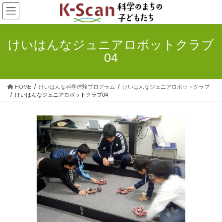
コ
ナ
ン
ビ
テ
ゲ
ン
ー
けいはんなジュニアロボットクラブ
ツ
シ
04
へ
ョ
ス
ン
キ
に
HOME
けいはんな科学体験プログラム
けいはんなジュニアロボットクラブ
ッ
移
けいはんなジュニアロボットクラブ04
プ
動