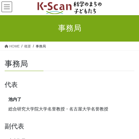
コ
ナ
ン
ビ
テ
ゲ
ン
ー
事務局
ツ
シ
へ
ョ
ス
ン
HOME
概要
事務局
キ
に
ッ
移
プ
動
事務局
代表
池内了
総合研究大学院大学名誉教授・名古屋大学名誉教授
副代表