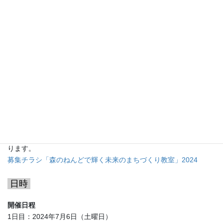
実施内容
「森のねんど」で、自分だけのまち（ジオラマ）をつくろう！
「森のねんど」は木くずから生まれた環境にやさしいねんどで
す。
そのねんどでつくったまちに、LEDの電子回路を組み込み、簡単
なプログラミングを行うことで、灯りが点き、温かいまちをつく
ります。
募集チラシ「森のねんどで輝く未来のまちづくり教室」2024
日時
開催日程
1日目：2024年7月6日（土曜日）