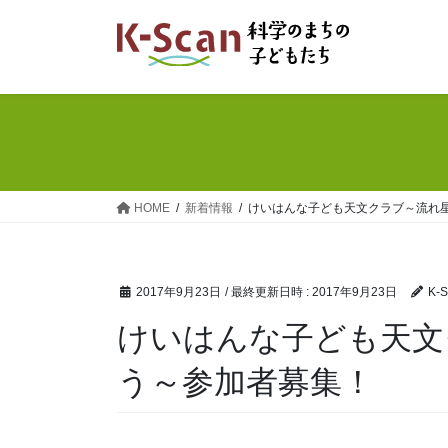
コ
ナ
ン
ビ
テ
ゲ
ン
ー
ツ
シ
へ
ョ
ス
ン
キ
に
ッ
移
HOME
新着情報
けいはんな子ども天文クラブ～流れ
プ
動
2017年9月23日
/ 最終更新日時 :
2017年9月23日
K-
けいはんな子ども天文
う～参加者募集！